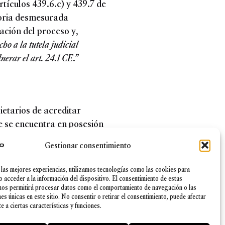
tículos 439.6.c) y 439.7 de
toria desmesurada
ación del proceso y,
ho a la tutela judicial
lnerar el art. 24.1 CE
.”
ietarios de acreditar
e se encuentra en posesión
 los tiempos de la
Gestionar consentimiento
 las mejores experiencias, utilizamos tecnologías como las cookies para
ctantes de si la misma
o acceder a la información del dispositivo. El consentimiento de estas
nos permitirá procesar datos como el comportamiento de navegación o las
er escrupulosos en el
nes únicas en este sitio. No consentir o retirar el consentimiento, puede afectar
derechos de nuestros
 a ciertas características y funciones.