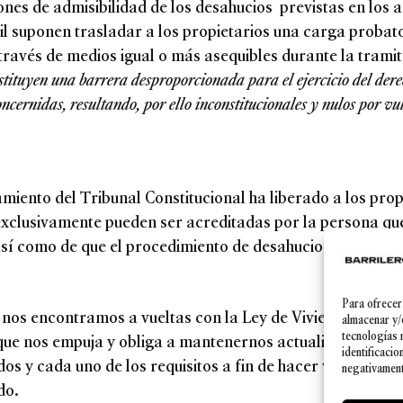
nes de admisibilidad de los desahucios previstas en los ar
vil suponen trasladar a los propietarios una carga proba
través de medios igual o más asequibles durante la tramit
stituyen una barrera desproporcionada para el ejercicio del derec
concernidas, resultando, por ello inconstitucionales y nulos por vu
miento del Tribunal Constitucional ha liberado a los prop
 exclusivamente pueden ser acreditadas por la persona qu
 así como de que el procedimiento de desahucio dependa de
Para ofrecer
nos encontramos a vueltas con la Ley de Vivienda y expe
almacenar y/
tecnologías 
que nos empuja y obliga a mantenernos actualizados y a s
identificacio
dos y cada uno de los requisitos a fin de hacer valer los 
negativamente
do.