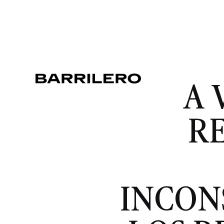
A 
RE
INCON