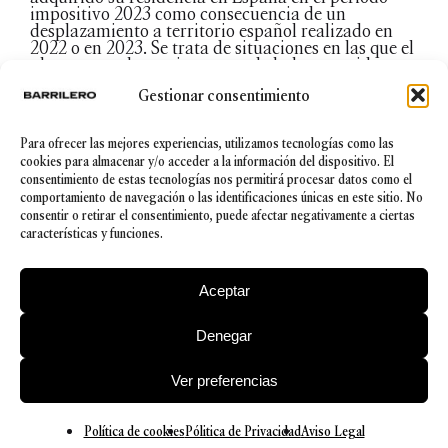
impositivo 2023 como consecuencia de un
desplazamiento a territorio español realizado en
2022 o en 2023. Se trata de situaciones en las que el
plazo general anterior ya puede haber vencido,
resultado inviable ejercitar la opción por el régimen
Gestionar consentimiento
en el plazo indicado. Por este motivo, se establece
un plazo de 6 meses para ejercitar la opción por el
régimen especial desde la entrada en vigor de la
Para ofrecer las mejores experiencias, utilizamos tecnologías como las
orden ministerial por la que se apruebe el modelo
cookies para almacenar y/o acceder a la información del dispositivo. El
de comunicación de la opción, es decir, a partir del
consentimiento de estas tecnologías nos permitirá procesar datos como el
16 de diciembre de 2023.
comportamiento de navegación o las identificaciones únicas en este sitio. No
consentir o retirar el consentimiento, puede afectar negativamente a ciertas
En definitiva, las personas que se hubiesen traslado
características y funciones.
a España y no pudieron optar por acogerse al
régimen de impatriados lo podrán realizar ahora
mediante la presentación del modelo 149
Aceptar
aportando la documentación exigida para cada
caso concreto.
Denegar
© 2026 Barrilero
Ver preferencias
Política de Privacidad
|
Aviso legal
|
Política de cookies
|
Canal Ético
|
Política de Seguridad de la información
Política de cookies
Pólitica de Privacidad
Aviso Legal