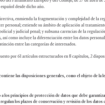
680 del Parlamento Europeo y del Consejo, de 27 de abril de 
 español desde dicho año.
irectiva, enmienda la fragmentación y complejidad de la reg
ter personal; extiende su ámbito de aplicación al tratamient
policial y judicial penal; y subsana carencias de la regulació
s, así como incluye la diferenciación entre los datos persona
istinción entre las categorías de interesados.
esto por 61 artículos estructurados en 8 capítulos, 2 disposi
 contiene las disposiciones generales, como el objeto de la l
ivo a los principios de protección de datos que debe garantiz
regulan los plazos de conservación y revisión de los datos 