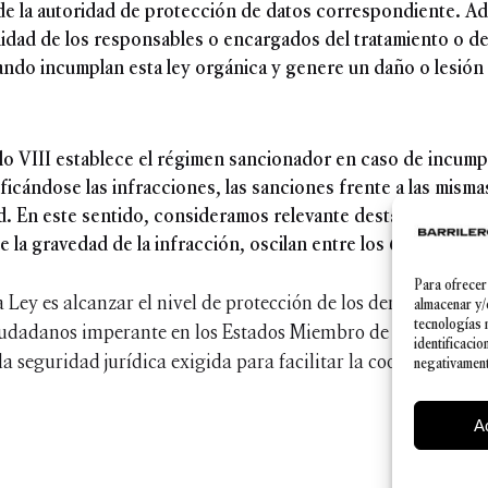
 de la autoridad de protección de datos correspondiente. Ad
idad de los responsables o encargados del tratamiento o de
ando incumplan esta ley orgánica y genere un daño o lesión
ítulo VIII establece el régimen sancionador en caso de incum
ficándose las infracciones, las sanciones frente a las misma
d. En este sentido, consideramos relevante destacar que el
e la gravedad de la infracción, oscilan entre los 6.000 y lo
Para ofrecer
la Ley es alcanzar el nivel de protección de los derechos, en 
almacenar y/
tecnologías 
ciudadanos imperante en los Estados Miembro de la Unión Eu
identificacio
a seguridad jurídica exigida para facilitar la cooperación pol
negativamente
A