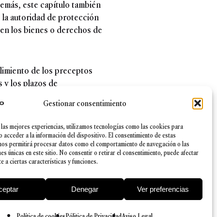
emás, este capítulo también
 la autoridad de protección
 en los bienes o derechos de
plimiento de los preceptos
s y los plazos de
 Proyecto de Ley contempla
Gestionar consentimiento
s 240.000 euros.
 las mejores experiencias, utilizamos tecnologías como las cookies para
general, y, concretamente, de
o acceder a la información del dispositivo. El consentimiento de estas
nos permitirá procesar datos como el comportamiento de navegación o las
ropea, estableciendo así un
nes únicas en este sitio. No consentir o retirar el consentimiento, puede afectar
icial y judicial penal a nivel
 a ciertas características y funciones.
ceptar
Denegar
Ver preferencias
Política de cookies
Pólitica de Privacidad
Aviso Legal