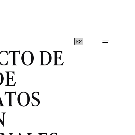
ES
CTO DE
DE
ATOS
N