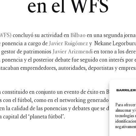
en el WFS
(WFS)
concluyó su actividad en
Bilbao
en una segunda jorna
e ponencia a cargo de
Javier Ruigómez
y Nekane Legorburu,
 y gestor de patrimonios
Javier Arizmendi
en torno a los der
La ponencia y el posterior debate fue seguido con interés po
destacaban emprendedores, autoridades, deportistas y empres
constituido en conjunto un evento de éxito en Bilbao, tanto
 con el fútbol, como en el networking generado entre los di
Para ofrecer
 en la calidad de las ponencias y debates que se desarrollaro
almacenar y/
 capital del ‘planeta fútbol’.
tecnologías 
identificacio
negativamente