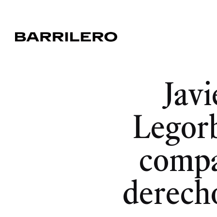
Jav
Legorb
compa
derecho