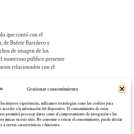
da que contó con el
 de Bufete Barrilero y
echos de imagen de los
r el numeroso público presente
arios relacionados con el
Gestionar consentimiento
 en su faceta de impulsor de
versos públicos interesados
 las mejores experiencias, utilizamos tecnologías como las cookies para
n sobre estos temas. Sin duda
o acceder a la información del dispositivo. El consentimiento de estas
nos permitirá procesar datos como el comportamiento de navegación o las
nes únicas en este sitio. No consentir o retirar el consentimiento, puede afectar
 a ciertas características y funciones.