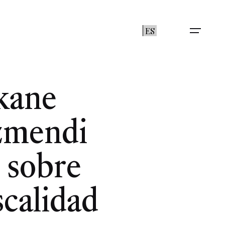
ES
kane
izmendi
 sobre
scalidad