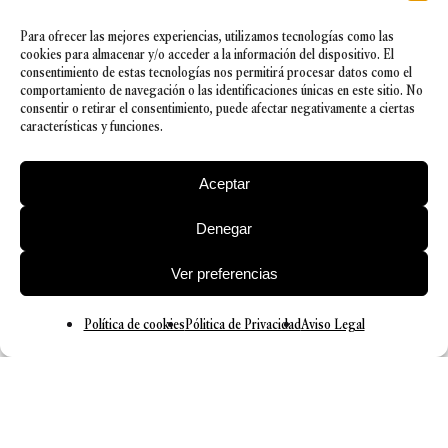
Para ofrecer las mejores experiencias, utilizamos tecnologías como las
cookies para almacenar y/o acceder a la información del dispositivo. El
consentimiento de estas tecnologías nos permitirá procesar datos como el
comportamiento de navegación o las identificaciones únicas en este sitio. No
consentir o retirar el consentimiento, puede afectar negativamente a ciertas
características y funciones.
Aceptar
Denegar
Ver preferencias
Política de cookies
Pólitica de Privacidad
Aviso Legal
© 2026 Barrilero
Política de Privacidad
|
Aviso legal
|
Política de cookies
|
Canal Ético
|
Política de Seguridad de la información