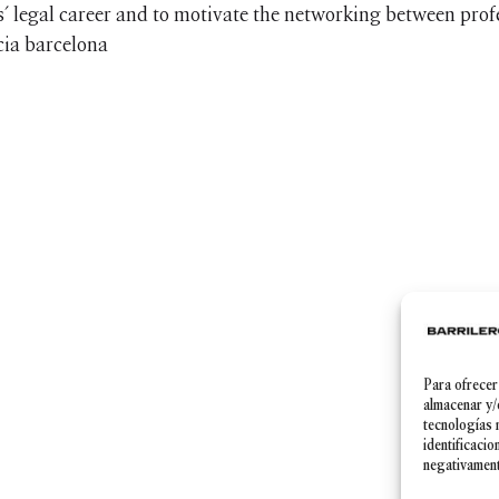
s´ legal career and to motivate the networking between profe
Para ofrecer
Política de Privacidad
|
Aviso legal
|
Política de cookies
almacenar y/
tecnologías 
identificacio
negativamente