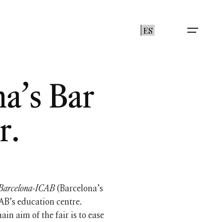
ES
na’s Bar
r.
e Barcelona-ICAB
(Barcelona’s
CAB’s education centre.
in aim of the fair is to ease