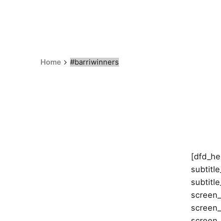
Home
#barriwinners
[dfd_he
subtitl
subtitl
screen_
screen_
screen_