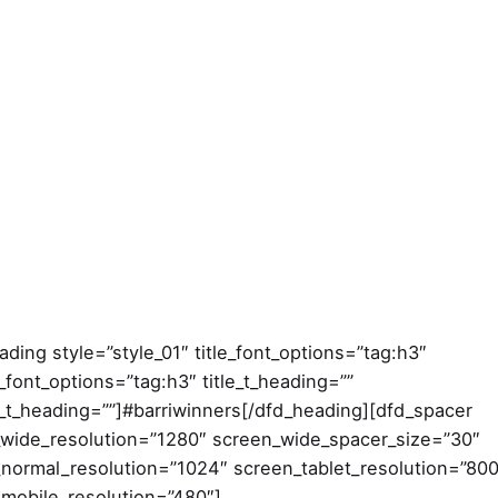
ading style=”style_01″ title_font_options=”tag:h3″
e_font_options=”tag:h3″ title_t_heading=””
e_t_heading=””]#barriwinners[/dfd_heading][dfd_spacer
wide_resolution=”1280″ screen_wide_spacer_size=”30″
normal_resolution=”1024″ screen_tablet_resolution=”800
mobile_resolution=”480″]