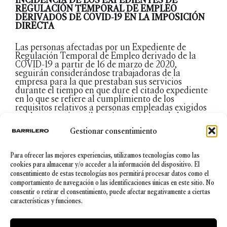
REGULACIÓN TEMPORAL DE EMPLEO
DERIVADOS DE COVID-19 EN LA IMPOSICIÓN
DIRECTA
Las personas afectadas por un Expediente de
Regulación Temporal de Empleo derivado de la
COVID-19 a partir de 16 de marzo de 2020,
seguirán considerándose trabajadoras de la
empresa para la que prestaban sus servicios
durante el tiempo en que dure el citado expediente
en lo que se refiere al cumplimiento de los
requisitos relativos a personas empleadas exigidos
por la normativa tributaria reguladora de la
imposición directa en Bizkaia.
Gestionar consentimiento
Esta medida desplegará sus efectos sobre el IRPF, el
IS, e incluso el IP, afectando, por ejemplo, a la
Para ofrecer las mejores experiencias, utilizamos tecnologías como las
calificación de una actividad como arrendamiento
cookies para almacenar y/o acceder a la información del dispositivo. El
de inmuebles, a la consideración de una entidad
consentimiento de estas tecnologías nos permitirá procesar datos como el
como micro, pequeña o mediana empresa o a la
comportamiento de navegación o las identificaciones únicas en este sitio. No
aplicación del tipo mínimo regulado en el Impuesto
consentir o retirar el consentimiento, puede afectar negativamente a ciertas
sobre Sociedades.
características y funciones.
Entrada en vigor