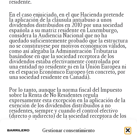
residente.
En el caso enjuiciado, en el que Hacienda pretende
la aplicación de la cláusula antiabuso a unos
dividendos distribuidos en 2010 por una sociedad
española a su matriz residente en Luxemburgo,
considera la Audiencia Nacional que no ha
quedado suficientemente probado que la estructura
no se constituyese por motivos económicos válidos,
como así alegaba la Administración Tributaria
basándose en que la sociedad receptora de los
dividendos estaba efectivamente controlada por
una entidad no residente ni en la Unión Europea ni
en el espacio Económico Europeo (en concreto, por
una sociedad residente en Canadá).
Por lo tanto, aunque la norma fiscal del Impuesto
sobre la Renta de No Residentes regula
expresamente esta excepción en la aplicación de la
exención de los dividendos distribuidos a no
residentes, siempre y cuando el control efectivo
(directo o indirecto) de la sociedad receptora de los
mismos lo detente un residente en un país tercero,
dicho motivo no puede oponerse “per se” sin
Gestionar consentimiento
justificación alguna. Entiende el tribunal, y
compartimos, que lo previsto en la norma es la