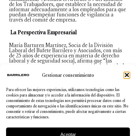
de los Trabajadores, que establece la necesidad de
informar adecuadamente a los empleados para que
puedan desempeñar funciones de vigilancia a
través del comité de empresa.
La Perspectiva Empresarial
María Barturen Martínez, Socia de la División
Laboral del Bufete Barrilero y Asociados, con más
de 25 años de experiencia en materia de derecho
laboral y de seguridad social, afirma que “las
empresas se preocupan por la seguridad y la salud
de sus plantillas. “Todos nuestros clientes, ya sean
Gestionar consentimiento
pequeñas, medianas o grandes empresas, tienen el
foco en la PRL y colaboran con los trabajadores en
la gestión de la prevención de riesgos laborales”.
Para ofrecer las mejores experiencias, utilizamos tecnologías como las
Asimismo, María subraya que la Responsabilidad
cookies para almacenar y/o acceder a la información del dispositivo. El
Social Corporativa (RSC) se valora cada vez más, y
consentimiento de estas tecnologías nos permitirá procesar datos como el
que esta preocupación por la PRL está calando en
comportamiento de navegación o las identificaciones únicas en este sitio. No
todos los niveles de la empresa.
consentir o retirar el consentimiento, puede afectar negativamente a ciertas
características y funciones.
Sin duda, este evento fue una ocasión idónea para
fijar las bases de futuras mejoras de la PRL en las
relaciones laborales, consolidando la seguridad y el
Aceptar
bienestar de los trabajadores como un pilar