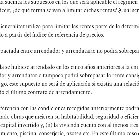
 sucinta los supuestos en los que será aplicable el régimen 
decir, ¿de qué forma se van a limitar dichas rentas? ¿Cuál ser
Generalitat utiliza para limitar las rentas parte de la deter
do a partir del índice de referencia de precios.
 pactada entre arrendador y arrendatario no podrá sobrepasa
 se hubiese arrendado en los cinco años anteriores a la entr
dor y arrendatario tampoco podrá sobrepasar la renta consi
, este supuesto no será de aplicación si existía una relaci
do el último contrato de arrendamiento.
eferencia con las condiciones recogidas anteriormente podrán
ado obras que mejoren su habitabilidad, seguridad o eficien
apital invertido y, (ii) la vivienda cuenta con al menos tres
iento, piscina, conserjería, azotea etc. En este último caso