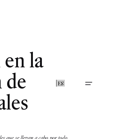
 en la
n de
ES
ales
es que se llevan a cabo por todo