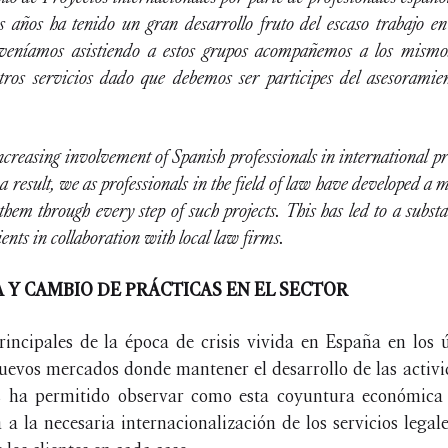
 años ha tenido un gran desarrollo fruto del escaso trabajo e
 veníamos asistiendo a estos grupos acompañemos a los mismo
os servicios dado que debemos ser participes del asesoramien
ncreasing involvement of Spanish professionals in international pr
a result, we as professionals in the field of law have developed a 
them through every step of such projects. This has led to a substa
nts in collaboration with local law firms.
Y CAMBIO DE PRÁCTICAS EN EL SECTOR
incipales de la época de crisis vivida en España en los ú
evos mercados donde mantener el desarrollo de las activi
 ha permitido observar como esta coyuntura económica 
 a la necesaria internacionalización de los servicios legal