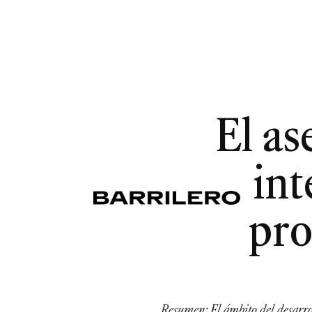
El as
int
pro
Resumen: El ámbito del desarrol