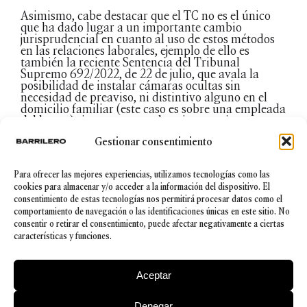
Asimismo, cabe destacar que el TC no es el único
que ha dado lugar a un importante cambio
jurisprudencial en cuanto al uso de estos métodos
en las relaciones laborales, ejemplo de ello es
también la reciente Sentencia del Tribunal
Supremo 692/2022, de 22 de julio, que avala la
posibilidad de instalar cámaras ocultas sin
necesidad de preaviso, ni distintivo alguno en el
domicilio familiar (este caso es sobre una empleada
del hogar) siempre y cuando existan serias
sospechas de la comisión de actos ilícitos por parte
Gestionar consentimiento
del trabajador.
En conclusión, estos cambios en los criterios
Para ofrecer las mejores experiencias, utilizamos tecnologías como las
jurisprudenciales tanto del Tribunal Constitucional
cookies para almacenar y/o acceder a la información del dispositivo. El
como del Tribunal Supremo deben de ser tenidos
consentimiento de estas tecnologías nos permitirá procesar datos como el
en cuenta con cautela, ya que siempre debemos
comportamiento de navegación o las identificaciones únicas en este sitio. No
analizar el caso concreto. Sin embargo, estas
consentir o retirar el consentimiento, puede afectar negativamente a ciertas
sentencias abren un nuevo horizonte a aquellas
características y funciones.
empresas que comprueben por estos medios
determinados hechos graves y sancionables, ya que
la flexibilización de los requisitos va a permitir en
Aceptar
muchos casos sancionar supuestos que hasta ahora
quedaban injustamente impunes.
Denegar