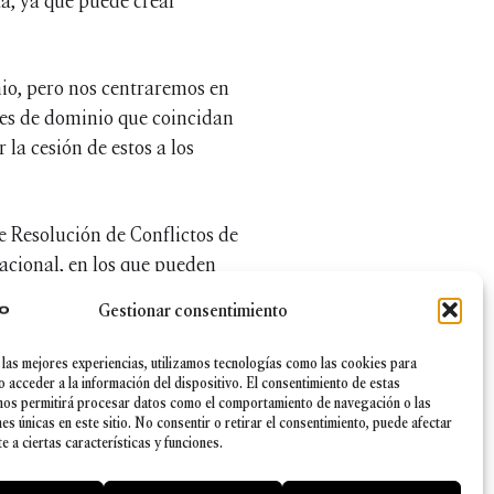
ta, ya que puede crear
io, pero nos centraremos en
res de dominio que coincidan
la cesión de estos a los
e Resolución de Conflictos de
acional, en los que pueden
racteriza por ser
Gestionar consentimiento
además no requiere abogado y
 las mejores experiencias, utilizamos tecnologías como las cookies para
o acceder a la información del dispositivo. El consentimiento de estas
nos permitirá procesar datos como el comportamiento de navegación o las
res de dominio es exigir por
nes únicas en este sitio. No consentir o retirar el consentimiento, puede afectar
minio con alguna clase de
 a ciertas características y funciones.