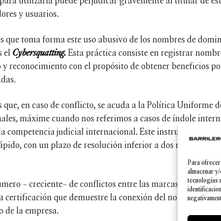
para utilizarla puede perjudicar gravemente al titular de es
ores y usuarios.
os que toma forma este uso abusivo de los nombres de domin
s el
Cybersquatting.
Esta práctica consiste en registrar nomb
y reconocimiento con el propósito de obtener beneficios por 
adas.
que, en caso de conflicto, se acuda a la Política Uniforme d
ales, máxime cuando nos referimos a casos de índole intern
a competencia judicial internacional. Este instrumento se ca
ápido, con un plazo de resolución inferior a dos meses, y, 
Para ofrecer
almacenar y/
tecnologías 
mero – creciente– de conflictos entre las marcas y los nomb
identificacio
na certificación que demuestre la conexión del nombre de do
negativamente
o de la empresa.