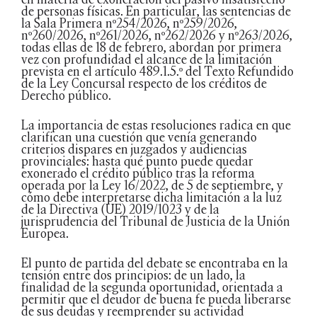
de personas físicas. En particular, las sentencias de
la Sala Primera nº254/2026, nº259/2026,
nº260/2026, nº261/2026, nº262/2026 y nº263/2026,
todas ellas de 18 de febrero, abordan por primera
vez con profundidad el alcance de la limitación
prevista en el artículo 489.1.5.º del Texto Refundido
de la Ley Concursal respecto de los créditos de
Derecho público.
La importancia de estas resoluciones radica en que
clarifican una cuestión que venía generando
criterios dispares en juzgados y audiencias
provinciales: hasta qué punto puede quedar
exonerado el crédito público tras la reforma
operada por la Ley 16/2022, de 5 de septiembre, y
cómo debe interpretarse dicha limitación a la luz
de la Directiva (UE) 2019/1023 y de la
jurisprudencia del Tribunal de Justicia de la Unión
Europea.
El punto de partida del debate se encontraba en la
tensión entre dos principios: de un lado, la
finalidad de la segunda oportunidad, orientada a
permitir que el deudor de buena fe pueda liberarse
de sus deudas y reemprender su actividad