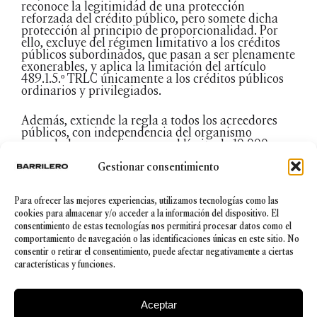
reconoce la legitimidad de una protección
reforzada del crédito público, pero somete dicha
protección al principio de proporcionalidad. Por
ello, excluye del régimen limitativo a los créditos
públicos subordinados, que pasan a ser plenamente
exonerables, y aplica la limitación del artículo
489.1.5.º TRLC únicamente a los créditos públicos
ordinarios y privilegiados.
Además, extiende la regla a todos los acreedores
públicos, con independencia del organismo
recaudador, y confirma que el límite de 10.000
euros debe aplicarse individualmente por cada
Gestionar consentimiento
acreedor público.
Asimismo, la nueva doctrina obliga a replantear la
Para ofrecer las mejores experiencias, utilizamos tecnologías como las
forma de preparar las solicitudes de exoneración:
cookies para almacenar y/o acceder a la información del dispositivo. El
ya no basta con una petición genérica. El éxito de la
consentimiento de estas tecnologías nos permitirá procesar datos como el
solicitud dependerá, en buena medida, de una
comportamiento de navegación o las identificaciones únicas en este sitio. No
relación de acreedores completa, precisa y
consentir o retirar el consentimiento, puede afectar negativamente a ciertas
jurídicamente clasificada. Solo así podrá el juez
características y funciones.
concretar en la resolución qué créditos quedan
efectivamente exonerados y cuáles permanecen
exigibles.
Aceptar