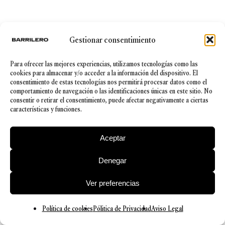
Gestionar consentimiento
Para ofrecer las mejores experiencias, utilizamos tecnologías como las
cookies para almacenar y/o acceder a la información del dispositivo. El
consentimiento de estas tecnologías nos permitirá procesar datos como el
comportamiento de navegación o las identificaciones únicas en este sitio. No
consentir o retirar el consentimiento, puede afectar negativamente a ciertas
características y funciones.
© 2026 Barrilero
Aceptar
Política de Privacidad
|
Aviso legal
|
Política de cookies
|
Canal Ético
|
Política de Seguridad de la información
Denegar
Ver preferencias
Política de cookies
Pólitica de Privacidad
Aviso Legal