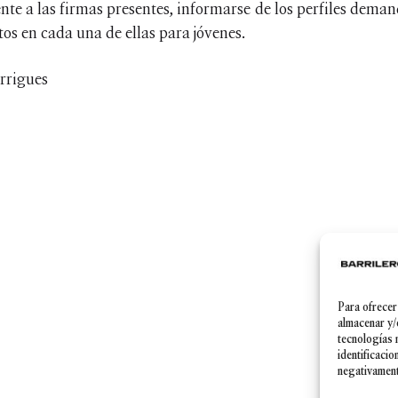
te a las firmas presentes, informarse de los perfiles dem
os en cada una de ellas para jóvenes.
Para ofrecer
Política de Privacidad
|
Aviso legal
|
Política de cookies
almacenar y/
tecnologías 
identificacio
negativamente