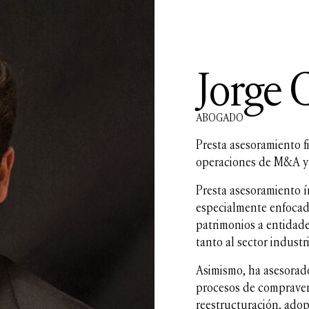
Jorge C
ABOGADO
Presta asesoramiento f
operaciones de M&A y 
Presta asesoramiento í
especialmente enfoca
patrimonios a entidade
tanto al sector industr
Asimismo, ha asesorad
procesos de compraven
reestructuración, ado