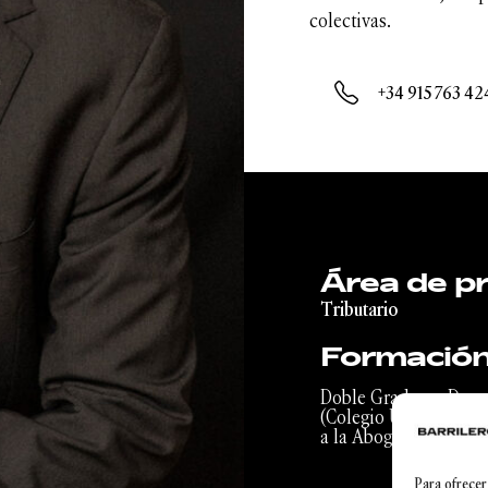
colectivas.
+34 915 763 42
Área de pr
Tributario
Formació
Doble Grado en Derec
(Colegio Universitari
a la Abogacía y Aseso
Para ofrecer