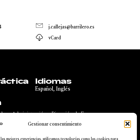
4
j.callejas@barrilero.es
vCard
áctica
Idiomas
Español, Inglés
n
ho y Administración y Dirección de Empresas
o de Estudios Financieros, Doble Máster de Acceso
Gestionar consentimiento
ría Fiscal (Universidad de Navarra).
 las mejores experiencias, utilizamos tecnologías como las cookies para