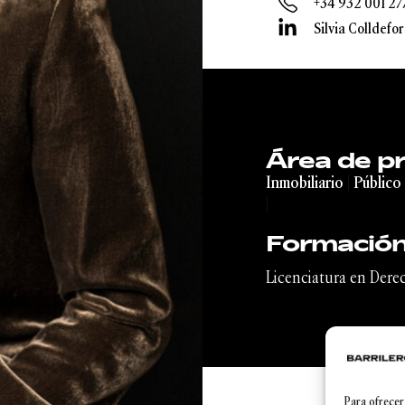
+34 932 001 27
Silvia Colldefor
Área de pr
Inmobiliario
|
Público
|
Formació
Licenciatura en Dere
Para ofrecer