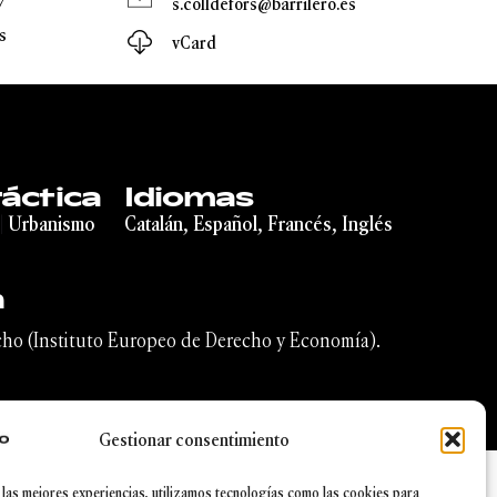
7
s.colldefors@barrilero.es
s
vCard
áctica
Idiomas
|
Urbanismo
Catalán, Español, Francés, Inglés
n
cho (Instituto Europeo de Derecho y Economía).
Gestionar consentimiento
 las mejores experiencias, utilizamos tecnologías como las cookies para