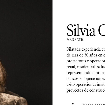
Silvia 
MANAGER
Dilatada experiencia en
de más de 30 años en e
promotores y operadore
retail, residencial, sal
representando tanto a 
bancos en operaciones 
éxito operaciones inmo
proyectos de construcc