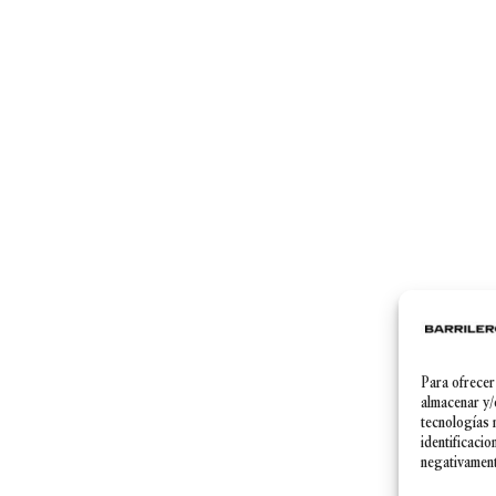
Para ofrecer
Política de Privacidad
|
Aviso legal
|
Política de cookies
almacenar y/
tecnologías 
identificacio
negativamente