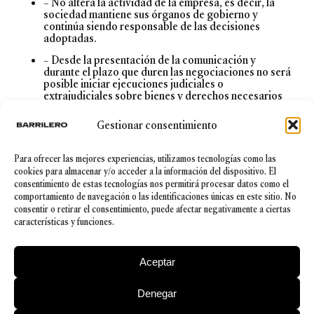
– No altera la actividad de la empresa, es decir, la
sociedad mantiene sus órganos de gobierno y
continúa siendo responsable de las decisiones
adoptadas.
– Desde la presentación de la comunicación y
durante el plazo que duren las negociaciones no será
posible iniciar ejecuciones judiciales o
extrajudiciales sobre bienes y derechos necesarios
para la continuidad de la actividad profesional, así
como suspender las ejecuciones que estuviesen en
Gestionar consentimiento
tramitación.
– El preconcurso tendrá carácter reservado si así lo
Para ofrecer las mejores experiencias, utilizamos tecnologías como las
solicita la empresa.
cookies para almacenar y/o acceder a la información del dispositivo. El
consentimiento de estas tecnologías nos permitirá procesar datos como el
Por todo ello, la utilización del derecho
comportamiento de navegación o las identificaciones únicas en este sitio. No
preconcursal se torna como la mejor herramienta
consentir o retirar el consentimiento, puede afectar negativamente a ciertas
para tratar de revertir el estado de insolvencia y
características y funciones.
evitar “cerrar la persiana”, pasando del ¿y ahora
qué debo hacer? iniciar un estudiado plan de
acción que salvará a la compañía.
Aceptar
Denegar