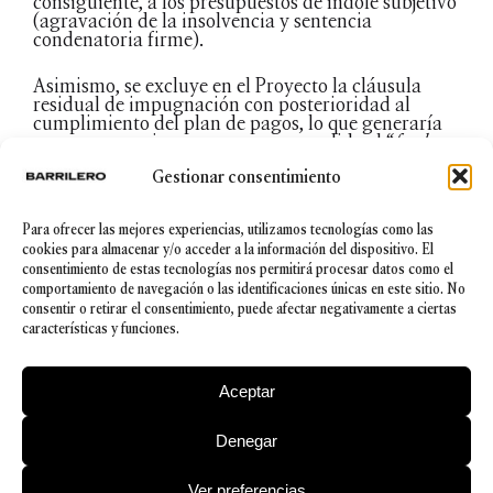
consiguiente, a los presupuestos de índole subjetivo
(agravación de la insolvencia y sentencia
condenatoria firme).
Asimismo, se excluye en el Proyecto la cláusula
residual de impugnación con posterioridad al
cumplimiento del plan de pagos, lo que generaría
en consecuencia que, una vez concedido el “
fresh
start
”, el deudor queda liberado definitivamente sin
Gestionar consentimiento
posibilidad alguna de ver revocado su derecho.
En conclusión, pese a que todavía existan para el
Para ofrecer las mejores experiencias, utilizamos tecnologías como las
deudor óbices y cargas de acceso a la condonación
cookies para almacenar y/o acceder a la información del dispositivo. El
del concurso, las modificaciones incorporadas en el
consentimiento de estas tecnologías nos permitirá procesar datos como el
Proyecto aminorarían
de facto
los obstáculos que
comportamiento de navegación o las identificaciones únicas en este sitio. No
impiden su realización, puesto que los acreedores
consentir o retirar el consentimiento, puede afectar negativamente a ciertas
se encontrarían, tras la promulgación del Texto
características y funciones.
Refundido, con mayores gravámenes a la hora de
proceder a su revocación.
Aceptar
Denegar
© 2026 Barrilero
Ver preferencias