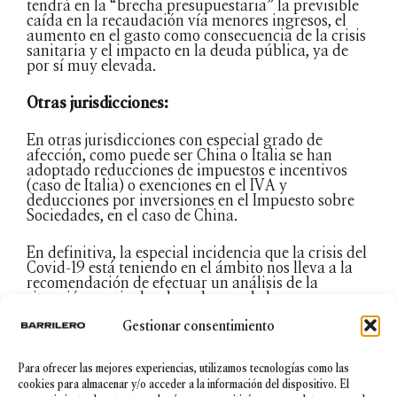
tendrá en la “brecha presupuestaria” la previsible
caída en la recaudación vía menores ingresos, el
aumento en el gasto como consecuencia de la crisis
sanitaria y el impacto en la deuda pública, ya de
por sí muy elevada.
Otras jurisdicciones:
En otras jurisdicciones con especial grado de
afección, como puede ser China o Italia se han
adoptado reducciones de impuestos e incentivos
(caso de Italia) o exenciones en el IVA y
deducciones por inversiones en el Impuesto sobre
Sociedades, en el caso de China.
En definitiva, la especial incidencia que la crisis del
Covid-19 está teniendo en el ámbito nos lleva a la
recomendación de efectuar un análisis de la
situación particular de cada una de las empresas,
en la que habrá que analizar todas las cuestiones
Gestionar consentimiento
que hemos apuntado y, en particular, el sector en
que trabajan, si operan en diferentes jurisdicciones,
qué necesidades de liquidez y circulante tienen, y
Para ofrecer las mejores experiencias, utilizamos tecnologías como las
qué medidas se han implantado y cuales se pueden
cookies para almacenar y/o acceder a la información del dispositivo. El
implantar.