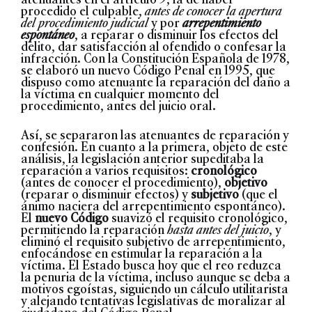
procedido el culpable,
antes de conocer la apertura
del procedimiento judicial
y por
arrepentimiento
espontáneo
, a reparar o disminuir los efectos del
delito, dar satisfacción al ofendido o confesar la
infracción. Con la Constitución Española de 1978,
se elaboró un nuevo Código Penal en 1995, que
dispuso como atenuante la reparación del daño a
la víctima en cualquier momento del
procedimiento, antes del juicio oral.
Así, se separaron las atenuantes de reparación y
confesión. En cuanto a la primera, objeto de este
análisis, la legislación anterior supeditaba la
reparación a varios requisitos:
cronológico
(antes de conocer el procedimiento),
objetivo
(reparar o disminuir efectos) y
subjetivo
(que el
ánimo naciera del arrepentimiento espontáneo).
El
nuevo Código
suavizó el requisito cronológico,
permitiendo la reparación
hasta antes del juicio
, y
eliminó el requisito subjetivo de arrepentimiento,
enfocándose en estimular la reparación a la
víctima. El Estado busca hoy que el reo reduzca
la penuria de la víctima, incluso aunque se deba a
motivos egoístas, siguiendo un cálculo utilitarista
y alejando tentativas legislativas de moralizar al