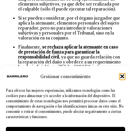
elementos subjetivos, ya que debe ser realizada por
el culpable (sólo él puede ejecutar tal reparación).
Sí se pueden considerar, por el órgano juzgador que
aplica la atenuante, elementos personales del sujeto
reparador, pero no para introducir valoraciones
subjetivas y personales por el Tribunal, sino en la
valoración en su conjunto.
Finalmente,
se rechaza aplicar la atenuante en caso
de prestación de fianza para garantizar la
responsabilidad civil
, ya que no guarda relación con
la reparación del daño y obedece a un requerimiento
legal y judicial (arts. 783.2 y 589 LECrim).
Gestionar consentimiento
Por tanto, sólo el depósito hecho por el acusado
exclusivamente para reparación de la víctima
incondicional e irrevocable
produce eficacia
Para ofrecer las mejores experiencias, utilizamos tecnologías como las
atenuatoria, independientemente de que ésta
cookies para almacenar y/o acceder a la información del dispositivo. El
renuncie a la cantidad ofrecida -pues la
consentimiento de estas tecnologías nos permitirá procesar datos como el
aplicación de la atenuante no es disponible por la
comportamiento de navegación o las identificaciones únicas en este sitio. No
víctima-. La insistencia del TS en objetivizar esta
consentir o retirar el consentimiento, puede afectar negativamente a ciertas
atenuante cohonesta la necesidad de ofrecer
características y funciones.
seguridad jurídica, garantizada por la
Constitución y necesaria en un Estado de
Derecho (hoy más que nunca) con el fomento de