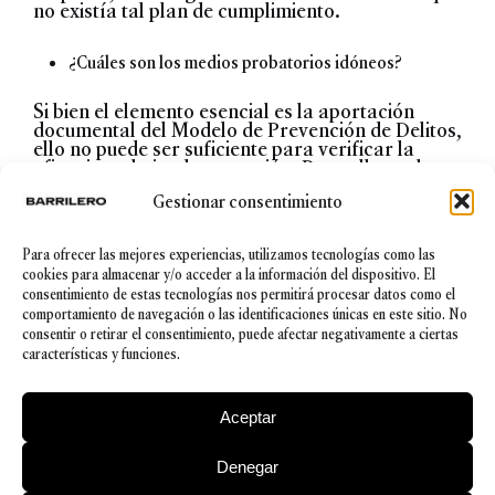
no existía tal plan de cumplimiento.
¿Cuáles son los medios probatorios idóneos?
Si bien el elemento esencial es la aportación
documental del Modelo de Prevención de Delitos,
ello no puede ser suficiente para verificar la
eficacia en la implementación. Para ello, en la
práctica, se complementa con declaraciones
Gestionar consentimiento
testificales, como la del
Compliance Officer
o
cualquier otro miembro del órgano de control.
Para ofrecer las mejores experiencias, utilizamos tecnologías como las
Sin embargo, en los últimos años ha cogido
cookies para almacenar y/o acceder a la información del dispositivo. El
relevancia como instrumento de valoración de la
consentimiento de estas tecnologías nos permitirá procesar datos como el
idoneidad y la suficiencia del Programa de
comportamiento de navegación o las identificaciones únicas en este sitio. No
Compliance
el
informe pericial emitido por
consentir o retirar el consentimiento, puede afectar negativamente a ciertas
experto independiente en la materia
, que deberá
características y funciones.
pronunciarse, no únicamente sobre la existencia
y la eficacia del modelo en términos genéricos,
sino incidir en las razones por las que, a pesar de
Aceptar
haberse establecido controles, el hecho
investigado tuvo lugar.
Denegar