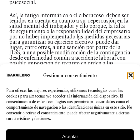
psicosocial.
Así, la fatiga informática o el ciberacoso deben ser
tenidos en cuenta en cuanto a su repercusión en la
salud mental del trabajador y ello porque, la falta
de seguimiento o la responsabilidad del empresario
por no haber implementado las medidas necesarias
para garantizar su ejercicio efectivo puede dar
lugar, entre otras, a una sanción por parte de la
ITSS, a una posible modificación de la contingencia
desde enfermedad común a accidente laboral con
posible imposición de recargo en orden a las
prestaciones e incluso, a una reclamación por
daños y perjuicios derivada del incumplimiento
Gestionar consentimiento
preventivo en el entorno laboral. En conclusión, la
responsabilidad de la empresa en el respeto al
derecho a la desconexión digital del trabajador así
Para ofrecer las mejores experiencias, utilizamos tecnologías como las
como su obligación de garantizar su ejercicio
cookies para almacenar y/o acceder a la información del dispositivo. El
efectivo, implican la necesidad de prestar una
consentimiento de estas tecnologías nos permitirá procesar datos como el
atención adecuada a sus políticas internas,
comportamiento de navegación o las identificaciones únicas en este sitio. No
regulando a través de protocolos el derecho a la
consentir o retirar el consentimiento, puede afectar negativamente a ciertas
desconexión digital, las condiciones de su disfrute,
características y funciones.
las garantías para su ejercicio, sus límites y
asimismo, el uso profesional y/o laboral de las
herramientas informáticas de la compañía, así
Aceptar
como la posibilidad de control por la empresa de