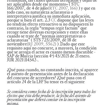
refundidas, las cuales quedan derogadas y dejan de
ser aplicables desde ese momento» (
STC
166/2007, de 4 de julio
(RTC 2007, 166)
) y que en
todo caso, su naturaleza aclaratoria o
interpretativa justifica su inmediata aplicación,
porque si bien el
art. 2.3
CC
dispone que las leyes
no tendrán efecto retroactivo si no dispusieren lo
contrario, la regla “tempus regit factum” que
recoge tiene diversas excepciones y entre ellas
cuando se trate de “normas interpretativas o
aclaratorias” (
STS 725/2009, de 18 de
noviembre
(RJ 2009, 5562)
) .Dado que este
requisito aquí no concurre, a mayores, la condición
que se arroga el actor es cuanto menos discutible -
SAP de Murcia (sección 4º) 45/2021 de 21 enero.
JUR 2021\114542-.
¿Qué pasa cuando, no constando inscrita, sí aparece
el asiento de presentación antes de la declaración
del concurso de acreedores? ¿Qué pasa con el
artículo 24 de la LH? Su tenor es el siguiente
Se considera como fecha de la inscripción para todos los
efectos que ésta deba producir, la fecha del asiento de
presentación que deberá constar en la inscripción
misma
.