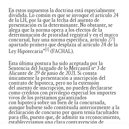
En estos supuestos la doctrina está especialmente
dividida. Lo común es que se invoque el artículo 24
de la LH, por la que la fecha del asiento de
presentación es la determinante. No obstante, se
alega que la norma opera a los efectos de la
determinación de prioridad registral y en el marco
concursal, hay una norma específica, artículo 271
apartado primero que desplaza al artículo 24 de la
[1]
Ley Hipotecaria”
(FACHAL).
Esta última postura ha sido aceptada por la
Sentencia del Juzgado de lo Mercantil nº 3 de
Alicante de 29 de junio de 2021. Si consta
únicamente la presentación a inscripción del
contrato de hipoteca, pero no la extensión
del asiento de inscripción, no pueden declararse
como créditos con privilegio especial los importes
vivos de los préstamos garantizados
con hipoteca sobre un bien de la concursada,
aunque hubiese sido constituida anteriormente a la
declaración de concurso por quien tenía facultades
para ello, puesto que, de admitir su reconocimiento,
estableceríamos una clara contravención de
los
arts. 145
LH
y
1875
CC.
, al asumir que el