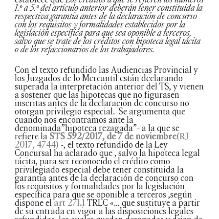
1.º a 5.º del artículo anterior deberán tener constituida la
respectiva garantía antes de la declaración de concurso
con los requisitos y formalidades establecidos por la
legislación específica para que sea oponible a terceros,
salvo que se trate de los créditos con hipoteca legal tácita
o de los refaccionarios de los trabajadores.
Con el texto refundido las Audiencias Provincial y
los Juzgados de lo Mercantil están declarando
superada la interpretación anterior del TS, y vienen
a sostener que las hipotecas que no figurasen
inscritas antes de la declaración de concurso no
otorgan privilegio especial. Se argumenta que
cuando nos encontramos ante la
denominada”hipoteca rezagada”- a la que se
refiere la
STS 592/2017, de 7 de noviembre
(RJ
2017, 4744)
-, el texto refundido de la Ley
Concursal ha aclarado que , salvo la hipoteca legal
tácita, para ser reconocido el crédito como
privilegiado especial debe tener constituida la
garantía antes de la declaración de concurso con
los requisitos y formalidades por la legislación
específica para que se oponible a terceros ,según
dispone el
art 271.1
TRLC «… que sustituye a partir
de su entrada en vigor a las disposiciones legales