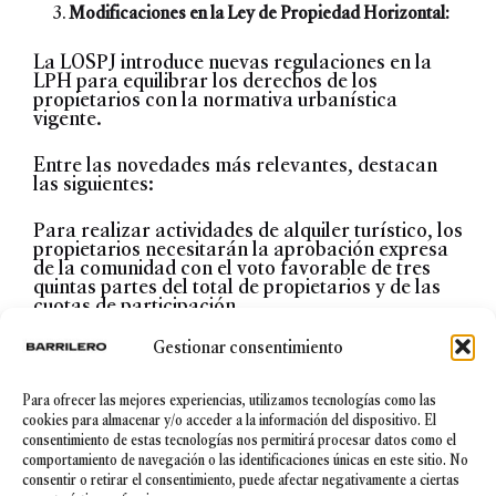
Modificaciones en la Ley de Propiedad Horizontal:
La LOSPJ introduce nuevas regulaciones en la
LPH para equilibrar los derechos de los
propietarios con la normativa urbanística
vigente.
Entre las novedades más relevantes, destacan
las siguientes:
Para realizar actividades de alquiler turístico, los
propietarios necesitarán la aprobación expresa
de la comunidad con el voto favorable de tres
quintas partes del total de propietarios y de las
cuotas de participación.
Gestionar consentimiento
Asimismo, aquellos propietarios que ya ejerzan
actividades de alquiler turístico podrán
continuar, pero con las condiciones y plazos
Para ofrecer las mejores experiencias, utilizamos tecnologías como las
establecidos por la ley.
cookies para almacenar y/o acceder a la información del dispositivo. El
consentimiento de estas tecnologías nos permitirá procesar datos como el
Este cambio también será aplicable a partir del 3
comportamiento de navegación o las identificaciones únicas en este sitio. No
de abril de 2025.
consentir o retirar el consentimiento, puede afectar negativamente a ciertas