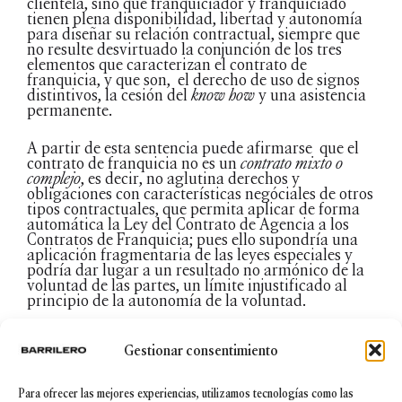
clientela, sino que franquiciador y franquiciado
tienen plena disponibilidad, libertad y autonomía
para diseñar su relación contractual, siempre que
no resulte desvirtuado la conjunción de los tres
elementos que caracterizan el contrato de
franquicia, y que son, el derecho de uso de signos
distintivos, la cesión del
know how
y una asistencia
permanente.
A partir de esta sentencia puede afirmarse que el
contrato de franquicia no es un
contrato mixto o
complejo
, es decir, no aglutina derechos y
obligaciones con características negóciales de otros
tipos contractuales, que permita aplicar de forma
automática la Ley del Contrato de Agencia a los
Contratos de Franquicia; pues ello supondría una
aplicación fragmentaria de las leyes especiales y
podría dar lugar a un resultado no armónico de la
voluntad de las partes, un límite injustificado al
principio de la autonomía de la voluntad.
Por consiguiente, a partir de la sentencia de la
Gestionar consentimiento
Audiencia Provincial de Barcelona, puede
afirmarse que en los Contratos de Franquicia tanto
el sistema retributivo como la renuncia al derecho
Para ofrecer las mejores experiencias, utilizamos tecnologías como las
de indemnización por clientela depende en