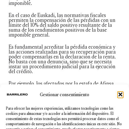
imponible.
En el caso de Euskadi, las normativas fiscales
permiten la compensación de las pérdidas con un
límite del 10% del saldo positivo resultante de la
suma de los rendimientos positivos de la base
imponible general.
Es fundamental acreditar la pérdida económica y
las acciones realizadas para su recuperación para
poder compensarlas en la declaración de la renta.
No basta con una denuncia, sino que se necesita
instar un procedimiento judicial para la ejecución
del crédito.
Por ejemplo, los afectados por la estafa de Afinsa
pueden incluir estas pérdidas en su declaración de
la renta, lo que les permite compensar otras
Gestionar consentimiento
ganancias y no pagar impuestos adicionales.
Para ofrecer las mejores experiencias, utilizamos tecnologías como las
En resumen, aunque la compensación de pérdidas
cookies para almacenar y/o acceder a la información del dispositivo. El
por estafas en la declaración de la renta es posible,
consentimiento de estas tecnologías nos permitirá procesar datos como el
requiere un proceso meticuloso de justificación y
documentación.
comportamiento de navegación o las identificaciones únicas en este sitio. No