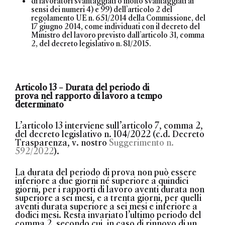
di lavoratori svantaggiati o molto svantaggiati ai
sensi dei numeri 4) e 99) dell’articolo 2 del
regolamento UE n. 651/2014 della Commissione, del
17 giugno 2014, come individuati con il decreto del
Ministro del lavoro previsto dall’articolo 31, comma
2, del decreto legislativo n. 81/2015.
Articolo 13 – Durata del periodo di
prova
nel rapporto di lavoro a tempo
determinato
L’articolo 13 interviene sull’articolo 7, comma 2,
del decreto legislativo n. 104/2022 (c.d. Decreto
Trasparenza, v. nostro
Suggerimento n.
592/2022
).
La durata del periodo di prova
non può essere
inferiore a due giorni né superiore a quindici
giorni, per i rapporti di lavoro aventi durata non
superiore a sei mesi, e a trenta giorni, per quelli
aventi durata superiore a sei mesi e inferiore a
dodici mesi
. Resta invariato l’ultimo periodo del
comma 2, secondo cui, in caso di rinnovo di un