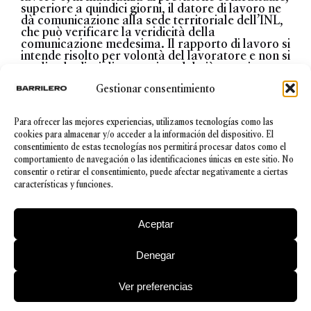
superiore a quindici giorni, il datore di lavoro ne
dà comunicazione alla sede territoriale dell’INL,
che può verificare la veridicità della
comunicazione medesima.
Il rapporto di lavoro
si
intende risolto per volontà del lavoratore
e non si
applica la disciplina prevista dal già menzionato
articolo 26 (ovvero l’obbligo di effettuare la
Gestionar consentimiento
procedura telematica di dimissioni).
Tali ultime
disposizioni non si applicano se il lavoratore
dimostra l’impossibilità, per causa di forza
Para ofrecer las mejores experiencias, utilizamos tecnologías como las
maggiore o per fatto imputabile al datore di
cookies para almacenar y/o acceder a la información del dispositivo. El
lavoro, di comunicare i motivi che giustificano la
consentimiento de estas tecnologías nos permitirá procesar datos como el
sua assenza.
comportamiento de navegación o las identificaciones únicas en este sitio. No
consentir o retirar el consentimiento, puede afectar negativamente a ciertas
Vista la rilevanza dell’impatto operativo di
características y funciones.
questa specifica novità normativa ed in attesa dei
necessari chiarimenti, si invitano le imprese a
contattare gli uffici per ogni valutazione rispetto
Aceptar
all’interpretazione e all’applicazione della norma
in rapporto al caso di interesse.
Denegar
© 2026 Barrilero
Ver preferencias
Política de Privacidad
|
Aviso legal
|
Política de cookies
|