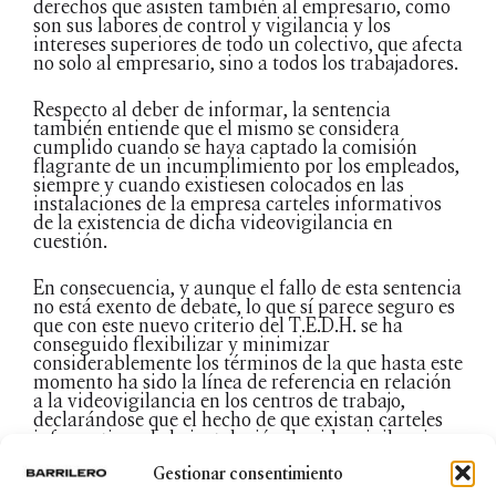
derechos que asisten también al empresario, como
son sus labores de control y vigilancia y los
intereses superiores de todo un colectivo, que afecta
no solo al empresario, sino a todos los trabajadores.
Respecto al deber de informar, la sentencia
también entiende que el mismo se considera
cumplido cuando se haya captado la comisión
flagrante de un incumplimiento por los empleados,
siempre y cuando existiesen colocados en las
instalaciones de la empresa carteles informativos
de la existencia de dicha videovigilancia en
cuestión.
En consecuencia, y aunque el fallo de esta sentencia
no está exento de debate, lo que sí parece seguro es
que con este nuevo criterio del T.E.D.H. se ha
conseguido flexibilizar y minimizar
considerablemente los términos de la que hasta este
momento ha sido la línea de referencia en relación
a la videovigilancia en los centros de trabajo,
declarándose que el hecho de que existan carteles
informativos de la instalación de videovigilancia en
el interior de la empresa es una medida suficiente
Gestionar consentimiento
para salvaguardar el derecho a la intimidad de los
empleados y tenerse así por cumplido el deber de