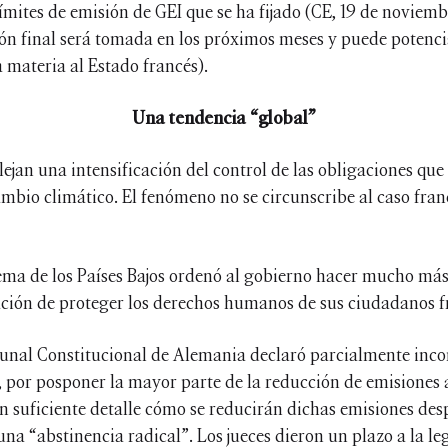
límites de emisión de GEI que se ha fijado (CE, 19 de novi
sión final será tomada en los próximos meses y puede poten
a materia al Estado francés).
Una tendencia “global”
flejan una intensificación del control de las obligaciones qu
mbio climático. El fenómeno no se circunscribe al caso fran
rema de los Países Bajos ordenó al gobierno hacer mucho más
gación de proteger los derechos humanos de sus ciudadanos f
ibunal Constitucional de Alemania declaró parcialmente incon
, por posponer la mayor parte de la reducción de emisiones a
n suficiente detalle cómo se reducirán dichas emisiones desp
una “abstinencia radical”. Los jueces dieron un plazo a la le