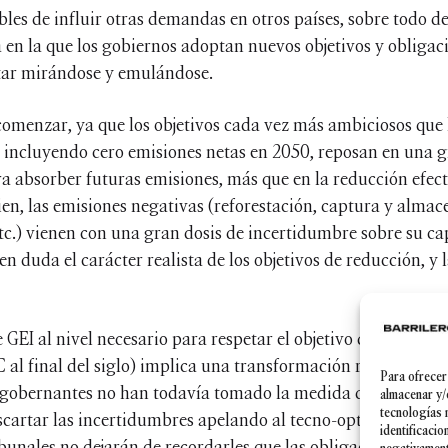
ibles de influir otras demandas en otros países, sobre todo 
 en la que los gobiernos adoptan nuevos objetivos y obligaci
tar mirándose y emulándose.
omenzar, ya que los objetivos cada vez más ambiciosos que 
, incluyendo cero emisiones netas en 2050, reposan en una
a absorber futuras emisiones, más que en la reducción efecti
ien, las emisiones negativas (reforestación, captura y alma
etc.) vienen con una gran dosis de incertidumbre sobre su ca
duda el carácter realista de los objetivos de reducción, y l
GEI al nivel necesario para respetar el objetivo del Acuerdo 
C al final del siglo) implica una transformación radical del
Para ofrecer
s gobernantes no han todavía tomado la medida de su import
almacenar y/
tecnologías 
scartar las incertidumbres apelando al tecno-optimismo, pref
identificacio
bunales no dejarán de recordarles que las obligaciones que s