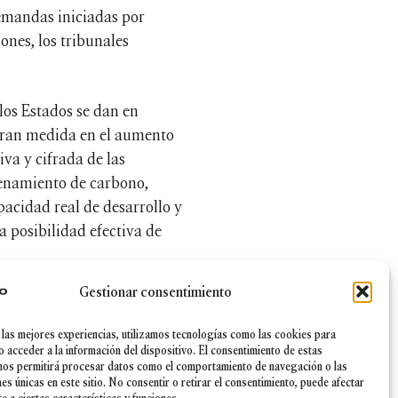
demandas iniciadas por
ones, los tribunales
los Estados se dan en
 gran medida en el aumento
va y cifrada de las
cenamiento de carbono,
pacidad real de desarrollo y
a posibilidad efectiva de
Gestionar consentimiento
de Paris (limitar el
 modo de vida de nuestras
 las mejores experiencias, utilizamos tecnologías como las cookies para
ancia y prefieren postergar
o acceder a la información del dispositivo. El consentimiento de estas
nos permitirá procesar datos como el comportamiento de navegación o las
iriendo dejar el fardo a las
nes únicas en este sitio. No consentir o retirar el consentimiento, puede afectar
e dan los Estados, con