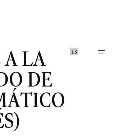
 A LA
ES
DO DE
MÁTICO
S)