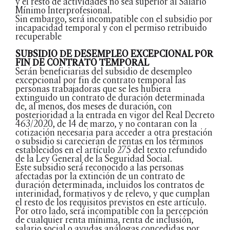
y el resto de actividades no sea superior al Salario
Mínimo Interprofesional.
Sin embargo, será incompatible con el subsidio por
incapacidad temporal y con el permiso retribuido
recuperable
SUBSIDIO DE DESEMPLEO EXCEPCIONAL POR
FIN DE CONTRATO TEMPORAL
Serán beneficiarias del subsidio de desempleo
excepcional por fin de contrato temporal las
personas trabajadoras que se les hubiera
extinguido un contrato de duración determinada
de, al menos, dos meses de duración, con
posterioridad a la entrada en vigor del Real Decreto
463/2020, de 14 de marzo, y no contaran con la
cotización necesaria para acceder a otra prestación
o subsidio si carecieran de rentas en los términos
establecidos en el artículo 275 del texto refundido
de la Ley General de la Seguridad Social.
Este subsidio será́ reconocido a las personas
afectadas por la extinción de un contrato de
duración determinada, incluidos los contratos de
interinidad, formativos y de relevo, y que cumplan
el resto de los requisitos previstos en este artículo.
Por otro lado, será́ incompatible con la percepción
de cualquier renta mínima, renta de inclusión,
salario social o ayudas análogas concedidas por