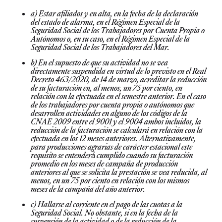
a) Estar afiliados y en alta, en la fecha de la declaración
del estado de alarma, en el Régimen Especial de la
Seguridad Social de los Trabajadores por Cuenta Propia o
Autónomos o, en su caso, en el Régimen Especial de la
Seguridad Social de los Trabajadores del Mar.
b) En el supuesto de que su actividad no se vea
directamente suspendida en virtud de lo previsto en el Real
Decreto 463/2020, de 14 de marzo, acreditar la reducción
de su facturación en, al menos, un 75 por ciento, en
relación con la efectuada en el semestre anterior. En el caso
de los trabajadores por cuenta propia o autónomos que
desarrollen actividades en alguno de los códigos de la
CNAE 2009 entre el 9001 y el 9004 ambos incluidos, la
reducción de la facturación se calculará en relación con la
efectuada en los 12 meses anteriores. Alternativamente,
para producciones agrarias de carácter estacional este
requisito se entenderá́ cumplido cuando su facturación
promedio en los meses de campaña de producción
anteriores al que se solicita la prestación se vea reducida, al
menos, en un 75 por ciento en relación con los mismos
meses de la campaña del año anterior.
c) Hallarse al corriente en el pago de las cuotas a la
Seguridad Social. No obstante, si en la fecha de la
suspensión de la actividad o de la reducción de la