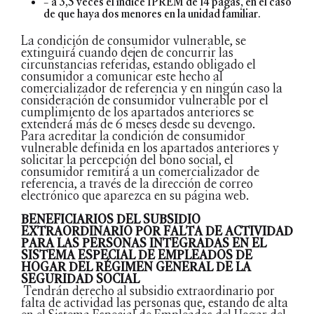
– a 3,5 veces el índice IPREM de 14 pagas, en el caso
de que haya dos menores en la unidad familiar.
La condición de consumidor vulnerable, se
extinguirá́ cuando dejen de concurrir las
circunstancias referidas, estando obligado el
consumidor a comunicar este hecho al
comercializador de referencia y en ningún caso la
consideración de consumidor vulnerable por el
cumplimiento de los apartados anteriores se
extenderá́ más de 6 meses desde su devengo.
Para acreditar la condición de consumidor
vulnerable definida en los apartados anteriores y
solicitar la percepción del bono social, el
consumidor remitirá́ a un comercializador de
referencia, a través de la dirección de correo
electrónico que aparezca en su página web.
BENEFICIARIOS DEL SUBSIDIO
EXTRAORDINARIO POR FALTA DE ACTIVIDAD
PARA LAS PERSONAS INTEGRADAS EN EL
SISTEMA ESPECIAL DE EMPLEADOS DE
HOGAR DEL RÉGIMEN GENERAL DE LA
SEGURIDAD SOCIAL
Tendrán derecho al subsidio extraordinario por
falta de actividad las personas que, estando de alta