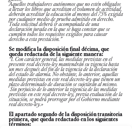
Aquellos trabajadores autónomos que no estén obligados
a llevar los libros que acreditan el volumen de actividad,
deberán acreditar la educación al menos del 75% exigida
por cualquier medio de prueba admitido en derecho.
Toda solicitud deberá́ ir acompañada de una
declaración jurada en la que se haga constar que se
cumplen todos los requisitos exigidos para causar
derecho a esta prestación.”
Se modifica la disposición final décima, que
queda redactada de la siguiente manera:
“1. Con carácter general, las medidas previstas en el
presente real decreto-ley mantendrán su vigencia hasta
un mes después del fin de la vigencia de la declaración
del estado de alarma. No obstante, lo anterior, aquellas
medidas previstas en este real decreto-ley que tienen un
plazo determinado de duración se sujetarán al mismo.
Sin perjuicio de lo anterior la vigencia de las medidas
previstas en este real decreto-ley, previa evaluación de la
situación, se podrá́ prorrogar por el Gobierno mediante
real decreto-ley.»
El apartado segundo de la disposición transitoria
primera, que queda redactado en los siguientes
términos:
“2. Las medidas extraordinarias en materia de