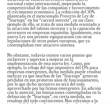
nacional como internacional, mejorando la
competitividad de las compañías y favorecimiento
el crecimiento económico. La reducción del 50%
planteada en el mencionado Proyecto de Ley de
“Startups” en los “carried interest”, en un claro
ejemplo de ello, se trata de una medida orientada a
la atracción del talento inversor y a la captación de
inversores en empresas españolas. Igualmente, esta
nueva Ley nos permite equipararnos con otras
legislaciones de otros países europeos, que ya
contemplaban este atractivo sistema.
No obstante, todavía existen varios puntos que
esclarecer y aspectos a mejorar en la
implementación de esta nueva ley. Como, por
ejemplo, la rebaja del tipo impositivo del 15% para
empresas emergentes, dicha medida puede resultar
ineficaz ya que muchas de las “Startups” generan
pérdidas en sus primeros años de funcionamiento,
por lo que dicho incentivo no será del todo
aprovechado por las firmas emergentes. En adición
con lo anterior, las limitaciones contempladas en la
definición de “Startups”, en cierta medida, no
resultan del todo convincentes. Nos referimos a la
imposibilidad de aplicarse estos beneficios fiscales,
a aquellos inversores que hayan creado más de tres