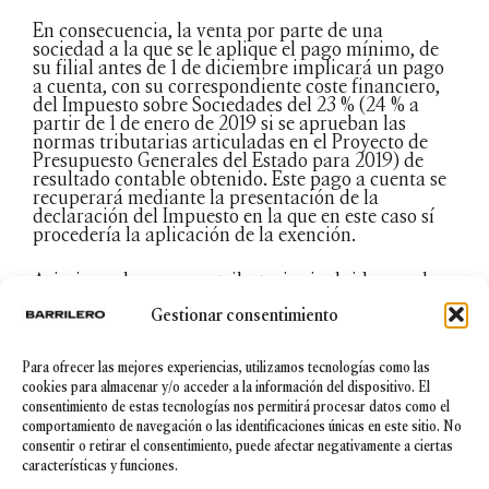
En consecuencia, la venta por parte de una
sociedad a la que se le aplique el pago mínimo, de
su filial antes de 1 de diciembre implicará un pago
a cuenta, con su correspondiente coste financiero,
del Impuesto sobre Sociedades del 23 % (24 % a
partir de 1 de enero de 2019 si se aprueban las
normas tributarias articuladas en el Proyecto de
Presupuesto Generales del Estado para 2019) de
resultado contable obtenido. Este pago a cuenta se
recuperará mediante la presentación de la
declaración del Impuesto en la que en este caso sí
procedería la aplicación de la exención.
Asimismo, las normas tributarias incluidas en el
Proyecto de Presupuestos Generales del Estado de
Gestionar consentimiento
2019 anteriormente citado, prevén una limitación
de la exención de las plusvalías obtenidas por las
ventas de filiales, pasando la exención del 100 % al
Para ofrecer las mejores experiencias, utilizamos tecnologías como las
95 %.
cookies para almacenar y/o acceder a la información del dispositivo. El
consentimiento de estas tecnologías nos permitirá procesar datos como el
A pesar de esta medida, por la cual se terminará
comportamiento de navegación o las identificaciones únicas en este sitio. No
tributando sobre un 5% de la plusvalía obtenida en
consentir o retirar el consentimiento, puede afectar negativamente a ciertas
el Impuesto sobre Sociedades, sigue siendo
características y funciones.
interesante efectuar la venta de las filiales en el mes