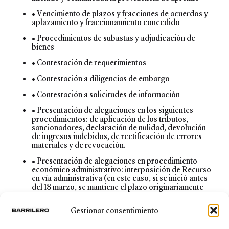
• Vencimiento de plazos y fracciones de acuerdos y
aplazamiento y fraccionamiento concedido
• Procedimientos de subastas y adjudicación de
bienes
• Contestación de requerimientos
• Contestación a diligencias de embargo
• Contestación a solicitudes de información
• Presentación de alegaciones en los siguientes
procedimientos: de aplicación de los tributos,
sancionadores, declaración de nulidad, devolución
de ingresos indebidos, de rectificación de errores
materiales y de revocación.
• Presentación de alegaciones en procedimiento
económico administrativo: interposición de Recurso
en vía administrativa (en este caso, si se inició antes
del 18 marzo, se mantiene el plazo originariamente
concedido).
Gestionar consentimiento
No cómputo de plazos entre el 14 de marzo y el 30
de mayo de 2020, en los siguientes procedimientos,