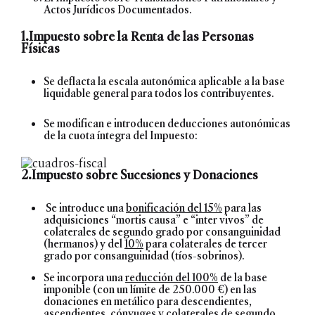
Actos Jurídicos Documentados.
1.Impuesto sobre la Renta de las Personas
Físicas
Se deflacta la escala autonómica aplicable a la base
liquidable general para todos los contribuyentes.
Se modifican e introducen deducciones autonómicas
de la cuota íntegra del Impuesto:
2.Impuesto sobre Sucesiones y Donaciones
Se introduce una
bonificación del 15%
para las
adquisiciones “mortis causa” e “inter vivos” de
colaterales de segundo grado por consanguinidad
(hermanos) y del
10%
para colaterales de tercer
grado por consanguinidad (tíos-sobrinos).
Se incorpora una
reducción del 100%
de la base
imponible (con un límite de 250.000 €) en las
donaciones en metálico para descendientes,
ascendientes, cónyuges y colaterales de segundo