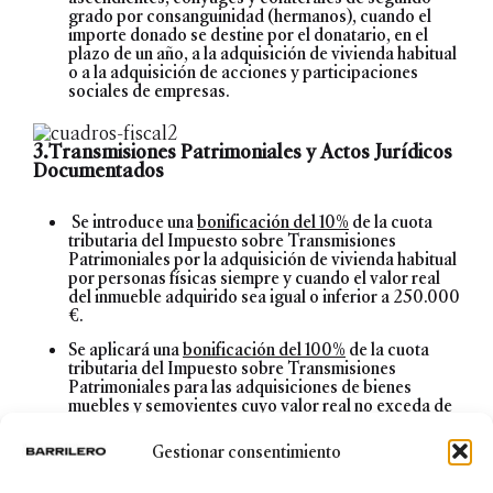
grado por consanguinidad (hermanos), cuando el
importe donado se destine por el donatario, en el
plazo de un año, a la adquisición de vivienda habitual
o a la adquisición de acciones y participaciones
sociales de empresas.
3.Transmisiones Patrimoniales y Actos Jurídicos
Documentados
Se introduce una
bonificación del 10%
de la cuota
tributaria del Impuesto sobre Transmisiones
Patrimoniales por la adquisición de vivienda habitual
por personas físicas siempre y cuando el valor real
del inmueble adquirido sea igual o inferior a 250.000
€.
Se aplicará una
bonificación del 100%
de la cuota
tributaria del Impuesto sobre Transmisiones
Patrimoniales para las adquisiciones de bienes
muebles y semovientes cuyo valor real no exceda de
500 euros.
Gestionar consentimiento
En el caso del Impuesto sobre Actos Jurídicos
Documentados, se introduce una
bonificación del