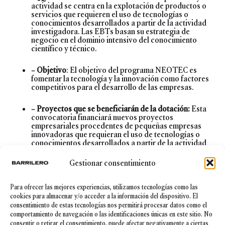
actividad se centra en la explotación de productos o
servicios que requieren el uso de tecnologías o
conocimientos desarrollados a partir de la actividad
investigadora. Las EBTs basan su estrategia de
negocio en el dominio intensivo del conocimiento
científico y técnico.
– Objetivo
: El objetivo del programa NEOTEC es
fomentar la tecnología y la innovación como factores
competitivos para el desarrollo de las empresas.
– Proyectos que se beneficiarán de la dotación:
Esta
convocatoria financiará nuevos proyectos
empresariales procedentes de pequeñas empresas
innovadoras que requieran el uso de tecnologías o
conocimientos desarrollados a partir de la actividad
investigadora y en los que la estrategia de negocio se
base en el desarrollo de tecnología propia.
Gestionar consentimiento
– ¿Quién financiará?:
Las subvenciones que se
Para ofrecer las mejores experiencias, utilizamos tecnologías como las
concedan se financiarán con cargo a los fondos
cookies para almacenar y/o acceder a la información del dispositivo. El
propios del CDTI.
consentimiento de estas tecnologías nos permitirá procesar datos como el
comportamiento de navegación o las identificaciones únicas en este sitio. No
– Cuantías de la financiación
: Estas ayudas podrán
consentir o retirar el consentimiento, puede afectar negativamente a ciertas