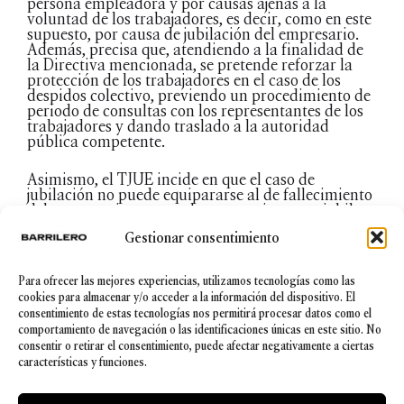
persona empleadora y por causas ajenas a la
voluntad de los trabajadores, es decir, como en este
supuesto, por causa de jubilación del empresario.
Además, precisa que, atendiendo a la finalidad de
la Directiva mencionada, se pretende reforzar la
protección de los trabajadores en el caso de los
despidos colectivo, previendo un procedimiento de
periodo de consultas con los representantes de los
trabajadores y dando traslado a la autoridad
pública competente.
Asimismo, el TJUE incide en que el caso de
jubilación no puede equipararse al de fallecimiento
del empresario, ya que el empresario que se jubila,
en principio, puede llevar a cabo las consultas
Gestionar consentimiento
destinadas a reducir o evitar las extinciones de los
contratos de trabajo y atenuar sus consecuencias.
Para ofrecer las mejores experiencias, utilizamos tecnologías como las
En conclusión, para el TJUE la Directiva 98/59/CE
cookies para almacenar y/o acceder a la información del dispositivo. El
se aplica también en los casos de jubilación del
consentimiento de estas tecnologías nos permitirá procesar datos como el
empresario que superen los umbrales previstos
comportamiento de navegación o las identificaciones únicas en este sitio. No
para despidos colectivos, toda vez que el cese de la
consentir o retirar el consentimiento, puede afectar negativamente a ciertas
actividad se produce por causas ajenas al
características y funciones.
trabajador, siendo necesario el trámite de consulta
a los representantes de los trabajadores no
solamente para evitar o reducir los despidos, sino