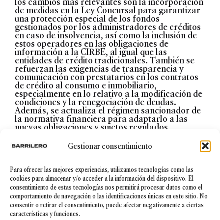
los cambios más relevantes son la incorporación
de medidas en la Ley Concursal para garantizar
una protección especial de los fondos
gestionados por los administradores de créditos
en caso de insolvencia, así como la inclusión de
estos operadores en las obligaciones de
información a la CIRBE, al igual que las
entidades de crédito tradicionales. También se
refuerzan las exigencias de transparencia y
comunicación con prestatarios en los contratos
de crédito al consumo e inmobiliario,
especialmente en lo relativo a la modificación de
condiciones y la renegociación de deudas.
Además, se actualiza el régimen sancionador de
la normativa financiera para adaptarlo a las
nuevas obligaciones y sujetos regulados,
incluyendo la posibilidad de imponer sanciones
específicas a administradores y compradores de
Gestionar consentimiento
créditos dudosos.
Para ofrecer las mejores experiencias, utilizamos tecnologías como las
Conclusión
cookies para almacenar y/o acceder a la información del dispositivo. El
consentimiento de estas tecnologías nos permitirá procesar datos como el
Este proyecto de ley supone un cambio
comportamiento de navegación o las identificaciones únicas en este sitio. No
estructural en el tratamiento de los créditos
consentir o retirar el consentimiento, puede afectar negativamente a ciertas
dudosos en España, alineando la normativa
características y funciones.
nacional con los estándares europeos y