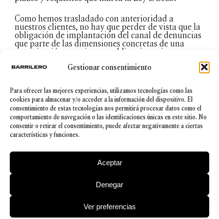
Como hemos trasladado con anterioridad a
nuestros clientes, no hay que perder de vista que la
obligación de implantación del canal de denuncias
que parte de las dimensiones concretas de una
organización, convive con obligaciones impuestas
por normas sectoriales (Ley de igualdad, Ley de
Gestionar consentimiento
Prevención de Blanqueo de Capitales, compliance
penal, etc.), que giran en torno a la materia y no a
la organización. De esta forma, como siempre
Para ofrecer las mejores experiencias, utilizamos tecnologías como las
defendemos, los contornos de los canales de
cookies para almacenar y/o acceder a la información del dispositivo. El
denuncia no siempre están claros, por lo que lo
razonable y más eficiente sería el diseño y gestión
consentimiento de estas tecnologías nos permitirá procesar datos como el
de un solo canal de información en el que tuvieran
comportamiento de navegación o las identificaciones únicas en este sitio. No
cabida todos los incumplimientos normativos que
consentir o retirar el consentimiento, puede afectar negativamente a ciertas
pudieran darse en la empresa.
características y funciones.
Aceptar
Denegar
© 2026 Barrilero
Ver preferencias