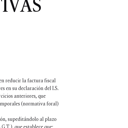
IVAS
n reducir la factura fiscal
es en su declaración del I.S.
rcicios anteriores, que
temporales (normativa foral)
ión, supeditándolo al plazo
G.T.), que establece que: