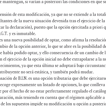
e mantengan, si varían a posteriori las condiciones en que se
ensión de esta modificación, ya que no se extiende a la totali
tantes de la nueva situación devenida tras el ejercicio de la 
ar la declaración), puesto que la opción ejercitada a priori q
L.G.T. y es inmutable.
s una nueva posibilidad de optar, como afirma la resolució
o de la opción anterior, lo que se abre es la posibilidad d
se había podido optar, y ello consecuencia de un cambio de l
 el ejercicio de la opción inicial no debe extrapolarse a la 
ecimientos, ya que esta última se adoptará bajo circunstancia
ontribuyente no será estática, y también podrá mudar.
ación de B.I.N. es una opción tributaria que debe ejercitars
 recoge expresamente un listado de opciones, lo que conlleva
e por el hecho de no estar perfectamente regulado el catálo
claración, más teniendo en cuenta que el régimen aplicable a
 de los supuestos impide su modificación u opción a posterio