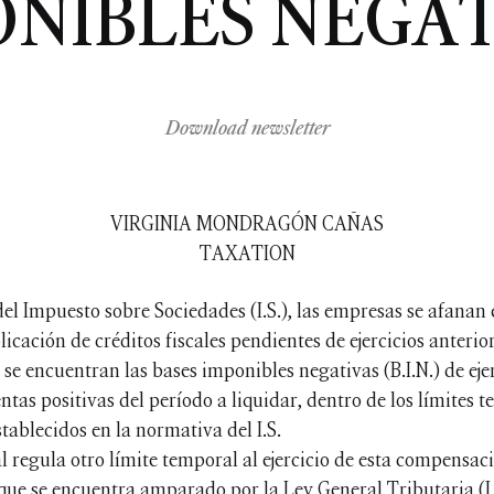
ONIBLES NEGAT
Download newsletter
VIRGINIA MONDRAGÓN CAÑAS
TAXATION
el Impuesto sobre Sociedades (I.S.), las empresas se afanan e
cación de créditos fiscales pendientes de ejercicios anterior
s se encuentran las bases imponibles negativas (B.I.N.) de eje
tas positivas del período a liquidar, dentro de los límites 
tablecidos en la normativa del I.S.
l regula otro límite temporal al ejercicio de esta compensac
 que se encuentra amparado por la Ley General Tributaria (L.