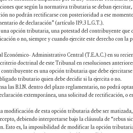
ciones que según la normativa tributaria se deban ejercitar, 
ión no podrán rectificarse con posterioridad a ese momento, 
entario de declaración” (artículo 119.3 L.G.T.).
 una opción tributaria, una potestad del contribuyente que 
icación o no, siempre y cuando ejercite este derecho con la 
nal Económico- Administrativo Central (T.E.A.C.) en su reci
 criterio doctrinal de este Tribunal en resoluciones anterior
el contribuyente es una opción tributaria que debe ejercitarse
obligado tributario quien debe decidir si la ejercita o no.
nsa las B.I.N. dentro del plazo reglamentario, no podrá opt
eclaración extemporánea, una solicitud de rectificación, o 
 la modificación de esta opción tributaria debe ser matizada
ecepto, debiendo interpretarse bajo la cláusula de “rebus sic 
. Esto es, la imposibilidad de modificar la opción tributaria