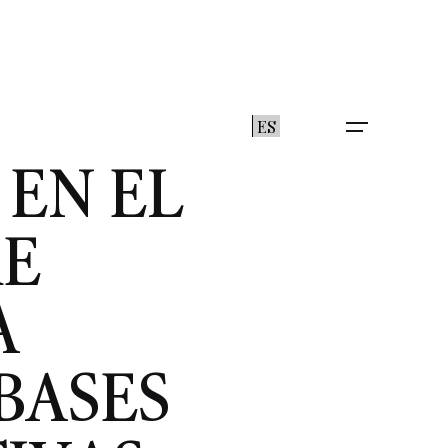
ES
 EN EL
RE
A
BASES