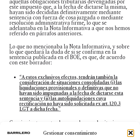
aquellas obligaciones tributarias devengadas por
este impuesto que, a la fecha de dictarse la misma,
hayan sido decididas definitivamente mediante
sentencia con fuerza de cosa juzgada o mediante
resolución administrativa firme, lo que se
adelantaba en la Nota Informativa a que nos hemos
referido en párrafos anteriores.
Lo que no mencionaba la Nota Informativa, y sobre
lo que quedará la duda de si se confirma en la
sentencia publicada en el BOE, es que, de acuerdo
con este borrador:
“A estos exclusivos efectos, tendrán también la
consideración de situaciones consolidadas (i) las
liquidaciones provisionales o definitivas que no
hayan sido impugnadas a la fecha de dictarse esta
sentencia y (ii) las autoliquidaciones cuya
rectificación no haya sido solicitada ex art. 120.3
LGT a dicha fecha.”
Consiguientemente, de acuerdo con el criterio
manifestado en el borrador, no podrá instarse la
rectificación de las autoliquidaciones por el IIVTNU
Gestionar consentimiento
de los ejercicios no prescritos una vez publicada la