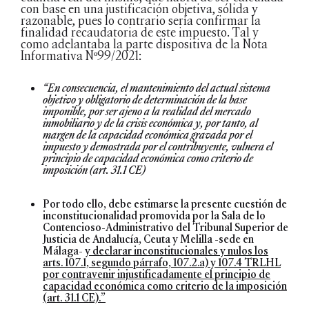
con base en una justificación objetiva, sólida y
razonable, pues lo contrario sería confirmar la
finalidad recaudatoria de este impuesto. Tal y
como adelantaba la parte dispositiva de la Nota
Informativa Nº99/2021:
“En consecuencia, el mantenimiento del actual sistema
objetivo y obligatorio de determinación de la base
imponible, por ser ajeno a la realidad del mercado
inmobiliario y de la crisis económica y, por tanto, al
margen de la capacidad económica gravada por el
impuesto y demostrada por el contribuyente, vulnera el
principio de capacidad económica como criterio de
imposición (art. 31.1 CE)
Por todo ello, debe estimarse la presente cuestión de
inconstitucionalidad promovida por la Sala de lo
Contencioso-Administrativo del Tribunal Superior de
Justicia de Andalucía, Ceuta y Melilla -sede en
Málaga-
y declarar inconstitucionales y nulos los
arts. 107.1, segundo párrafo, 107.2.a) y 107.4 TRLHL
por contravenir injustificadamente el principio de
capacidad económica como criterio de la imposición
(art. 31.1 CE).”