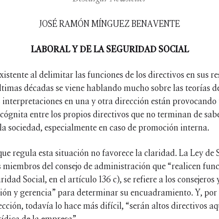
JOSÉ RAMÓN MÍNGUEZ BENAVENTE
LABORAL Y DE LA SEGURIDAD SOCIAL
existente al delimitar las funciones de los directivos en sus 
timas décadas se viene hablando mucho sobre las teorías de
s interpretaciones en una y otra dirección están provocand
cógnita entre los propios directivos que no terminan de sab
 la sociedad, especialmente en caso de promoción interna.
ue regula esta situación no favorece la claridad. La Ley de 
los miembros del consejo de administración que “realicen func
idad Social, en el artículo 136 c), se refiere a los consejero
ción y gerencia” para determinar su encuadramiento. Y, por 
ección, todavía lo hace más difícil, “serán altos directivos a
urídica de la empresa”.