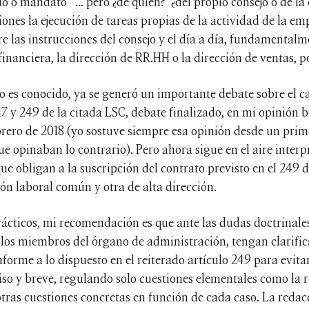
do o mandato” … pero ¿de quién? ¿del propio consejo o de la
ones la ejecución de tareas propias de la actividad de la em
e las instrucciones del consejo y el día a día, fundamentalm
inanciera, la dirección de RR.HH o la dirección de ventas, p
o es conocido, ya se generó un importante debate sobre el c
217 y 249 de la citada LSC, debate finalizado, en mi opinión 
brero de 2018 (yo sostuve siempre esa opinión desde un pri
que opinaban lo contrario). Pero ahora sigue en el aire inter
que obligan a la suscripción del contrato previsto en el 249 d
ón laboral común y otra de alta dirección.
rácticos, mi recomendación es que ante las dudas doctrinales
e los miembros del órgano de administración, tengan clarifi
forme a lo dispuesto en el reiterado artículo 249 para evita
iso y breve, regulando solo cuestiones elementales como la r
otras cuestiones concretas en función de cada caso. La redacc