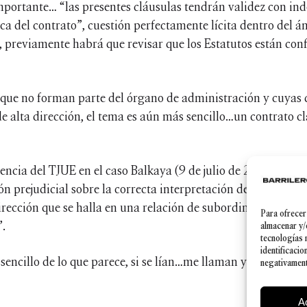
portante… “las presentes cláusulas tendrán validez con ind
ica del contrato”, cuestión perfectamente lícita dentro del 
í, previamente habrá que revisar que los Estatutos están conf
s que no forman parte del órgano de administración y cuyas 
e alta dirección, el tema es aún más sencillo…un contrato cl
encia del TJUE en el caso Balkaya (9 de julio de 2015) aporta
ión prejudicial sobre la correcta interpretación de la Direc
rección que se halla en una relación de subordinación con r
Para ofrecer
”.
almacenar y/
tecnologías 
identificacio
 sencillo de lo que parece, si se lían…me llaman y les aseg
negativamente
A