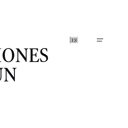
ES
IONES
UN