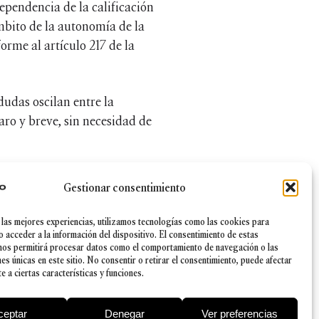
ependencia de la calificación
ámbito de la autonomía de la
orme al artículo 217 de la
dudas oscilan entre la
aro y breve, sin necesidad de
 bastante luz sobre esta
Gestionar consentimiento
tiva 98/59/CE, concluyendo que
especto a la sociedad debe
 las mejores experiencias, utilizamos tecnologías como las cookies para
o acceder a la información del dispositivo. El consentimiento de estas
nos permitirá procesar datos como el comportamiento de navegación o las
nes únicas en este sitio. No consentir o retirar el consentimiento, puede afectar
uro que dormirán más
 a ciertas características y funciones.
ceptar
Denegar
Ver preferencias