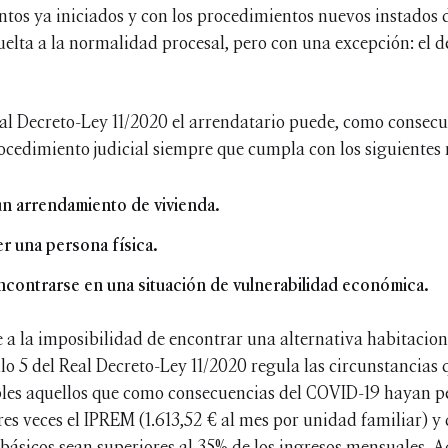
entos ya iniciados y con los procedimientos nuevos instados 
vuelta a la normalidad procesal, pero con una excepción: el 
eal Decreto-Ley 11/2020 el arrendatario puede, como consecu
rocedimiento judicial siempre que cumpla con los siguientes 
un arrendamiento de vivienda.
er una persona física.
encontrarse en una situación de vulnerabilidad económica.
e a la imposibilidad de encontrar una alternativa habitacion
ulo 5 del Real Decreto-Ley 11/2020 regula las circunstancias 
bles aquellos que como consecuencias del COVID-19 hayan p
res veces el IPREM (1.613,52 € al mes por unidad familiar) y 
 básicos sean superiores al 35% de los ingresos mensuales. 