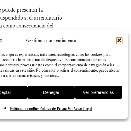
se puede presentar la
uspendido si el arrendatario
ca como consecuencia del
Gestionar consentimiento
os seis a nueve meses, ahora
 las mejores experiencias, utilizamos tecnologías como las cookies para
l servicio social para
o acceder a la información del dispositivo. El consentimiento de estas
sahuciar al arrendatario y,
nos permitirá procesar datos como el comportamiento de navegación o las
nes únicas en este sitio. No consentir o retirar el consentimiento, puede afectar
 a ciertas características y funciones.
ceptar
Denegar
Ver preferencias
Política de cookies
Pólitica de Privacidad
Aviso Legal
|
Canal Ético
|
Política de Seguridad de la información