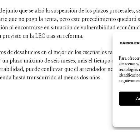
 de junio que se alzó la suspensión de los plazos procesales, 
io que no paga la renta, pero este procedimiento quedará s
nsión al encontrarse en situación de vulnerabilidad económi
 previsto en la LEC tras su reforma.
tos de desahucios en el mejor de los escenarios tardaban un
Para ofrecer
r un plazo máximo de seis meses, más el tiempo que se tome e
almacenar y/
nerabilidad, puede conllevar que el arrendador no consiga de
tecnologías 
identificacio
vienda hasta transcurrido al menos dos años.
negativamente
A
Política de Privacidad
|
Aviso legal
|
Política de cookies