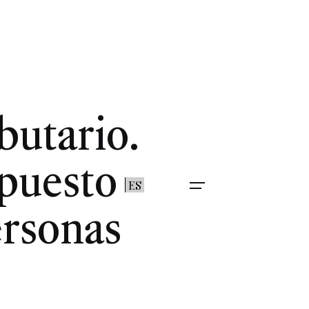
butario.
mpuesto
ES
ersonas