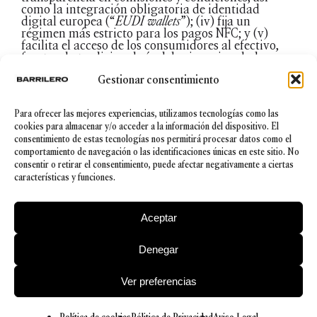
como la integración obligatoria de identidad
digital europea (“
EUDI wallets
”); (iv) fija un
régimen más estricto para los pagos NFC; y (v)
facilita el acceso de los consumidores al efectivo,
frente a la tradicional vía del cajero vinculado a
una entidad bancaria, permitiendo a los comercios
Gestionar consentimiento
dispensar entre 100€ y 150€ (dependiendo de la
transposición que se efectúe).
Para ofrecer las mejores experiencias, utilizamos tecnologías como las
En consecuencia, la importancia de esta reforma es
cookies para almacenar y/o acceder a la información del dispositivo. El
notable tanto para los consumidores como para las
consentimiento de estas tecnologías nos permitirá procesar datos como el
pequeñas y medianas empresas. El refuerzo del
comportamiento de navegación o las identificaciones únicas en este sitio. No
open banking
y de la seguridad y protección frente al
consentir o retirar el consentimiento, puede afectar negativamente a ciertas
fraude permiten intuir nuevos escenarios no solo
características y funciones.
más cómodos para los operadores económicos, sino
también especialmente atractivos para el
ecosistema
fintech
.
Aceptar
Denegar
© 2026 Barrilero
Ver preferencias
Política de Privacidad
|
Aviso legal
|
Política de cookies
|