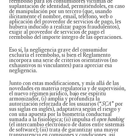
reembolso para los consumidores víctimas de
suplantación de identidad, permitiéndoles, en caso
de manipulación por un tercero (que, usando
ilícitamente el nombre, email, teléfono, web o
aplicación del proveedor de servicios de pago, les
hubiera inducido a realizar pagos fraudulentos),
exigir al proveedor de servicios de pago el
reembolso del importe íntegro de las operaciones.
Eso sí, la negligencia grave del consumidor
excluiría el reembolso, si bien el Reglamento
incorpora una serie de criterios orientativos (no
exhaustivos ni vinculantes) para apreciar esa
negligencia.
Junto con estas modificaciones, y más allá de las
novedades en materia regulatoria y de supervisión,
el nuevo régimen jurídico, bajo ese espíritu
armonizador, (i) amplía y profundiza la
autorización reforzada de los usuarios (“
SCA
” por
sus siglas en inglés), adaptativa según el riesgo y
con una apuesta por la biometría conductual
sumada a la fisiológica; (ii) impulsa el
open banking
(el intercambio electrónico de datos entre sistemas
de software); (iii) trata de garantizar una mayor
transparencia en comisiones y condiciones, así