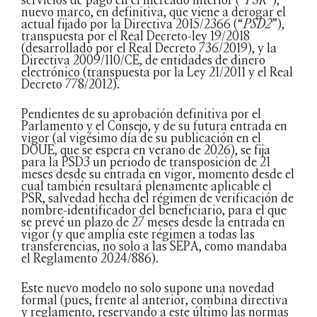
nuevo marco, en definitiva, que viene a derogar el
actual fijado por la Directiva 2015/2366 (“
PSD2
”),
transpuesta por el Real Decreto-ley 19/2018
(desarrollado por el Real Decreto 736/2019), y la
Directiva 2009/110/CE, de entidades de dinero
electrónico (transpuesta por la Ley 21/2011 y el Real
Decreto 778/2012).
Pendientes de su aprobación definitiva por el
Parlamento y el Consejo, y de su futura entrada en
vigor (al vigésimo día de su publicación en el
DOUE, que se espera en verano de 2026), se fija
para la PSD3 un periodo de transposición de 21
meses desde su entrada en vigor, momento desde el
cual también resultará plenamente aplicable el
PSR, salvedad hecha del régimen de verificación de
nombre-identificador del beneficiario, para el que
se prevé un plazo de 27 meses desde la entrada en
vigor (y que amplía este régimen a todas las
transferencias, no solo a las SEPA, como mandaba
el Reglamento 2024/886).
Este nuevo modelo no solo supone una novedad
formal (pues, frente al anterior, combina directiva
y reglamento, reservando a este último las normas