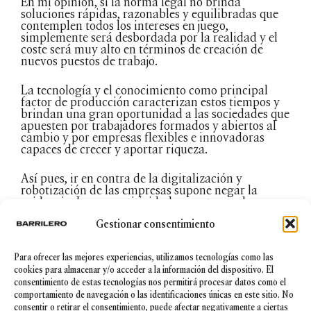
En mi opinión, si la norma legal no brinda
soluciones rápidas, razonables y equilibradas que
contemplen todos los intereses en juego,
simplemente será desbordada por la realidad y el
coste será muy alto en términos de creación de
nuevos puestos de trabajo.
La tecnología y el conocimiento como principal
factor de producción caracterizan estos tiempos y
brindan una gran oportunidad a las sociedades que
apuesten por trabajadores formados y abiertos al
cambio y por empresas flexibles e innovadoras
capaces de crecer y aportar riqueza.
Así pues, ir en contra de la digitalización y
robotización de las empresas supone negar la
evidencia. La competitividad se centra, cada vez
más, en economías colaborativas, en nuevas
Gestionar consentimiento
metodologías organizativas y en la colaboración de
los empleados con robots en procesos de trabajo de
cada vez mayor valor añadido.
Para ofrecer las mejores experiencias, utilizamos tecnologías como las
cookies para almacenar y/o acceder a la información del dispositivo. El
Si ya el preacuerdo del Pacto de Toledo alcanzado
consentimiento de estas tecnologías nos permitirá procesar datos como el
en febrero del año 2019 deja abierta la posibilidad
comportamiento de navegación o las identificaciones únicas en este sitio. No
de que los robots puedan llegar a cotizar,
consentir o retirar el consentimiento, puede afectar negativamente a ciertas