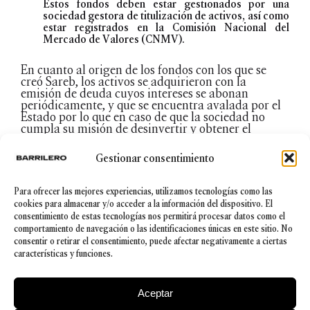
Estos fondos deben estar gestionados por una
sociedad gestora de titulización de activos, así como
estar registrados en la Comisión Nacional del
Mercado de Valores (CNMV).
En cuanto al origen de los fondos con los que se
creó Sareb, los activos se adquirieron con la
emisión de deuda cuyos intereses se abonan
periódicamente, y que se encuentra avalada por el
Estado por lo que en caso de que la sociedad no
cumpla su misión de desinvertir y obtener el
necesario capital podría repercutir en las arcas
públicas como garante. Bien es cierto que, hasta el
Gestionar consentimiento
momento, según la información que el Sareb
aporta está cumpliendo con todos sus compromisos
de pago, por lo que se estaría cumpliendo con las
Para ofrecer las mejores experiencias, utilizamos tecnologías como las
exigencias objetivos de la normativa por la que fue
cookies para almacenar y/o acceder a la información del dispositivo. El
constituido.
consentimiento de estas tecnologías nos permitirá procesar datos como el
comportamiento de navegación o las identificaciones únicas en este sitio. No
consentir o retirar el consentimiento, puede afectar negativamente a ciertas
características y funciones.
Igor Bárcena Goicoechea
División Administrativo
Aceptar
Socio
i.barcena@barrilero.es